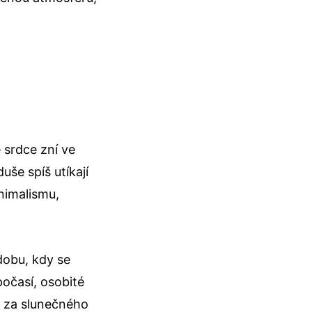
e srdce zní ve
še spíš utíkají
nimalismu,
dobu, kdy se
počasí, osobité
li za slunečného