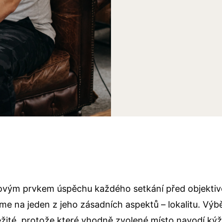
íčovým prvkem úspěchu každého setkání před objektiv
e na jeden z jeho zásadních aspektů – lokalitu. Výbě
ležité, protože které vhodně zvolené místo navodí k