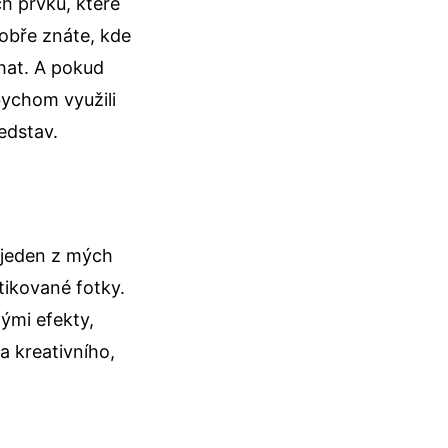
h prvků, které
dobře znáte, kde
chat. A pokud
bychom využili
edstav.
t jeden z mých
tikované fotky.
ými efekty,
a kreativního,