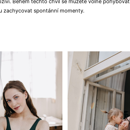
oživí. Během těchto chvil se můžete volně pohybovat,
du zachycovat spontánní momenty.