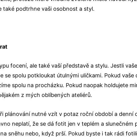
le také podtrhne vaši osobnost a styl.
rat
ypu focení, ale také vaší představě a stylu. Jestli vaš
se spolu potkloukat útulnými uličkami. Pokud vaše du
azíme spolu na procházku. Pokud naopak holdujete mi
nějakém z mých oblíbených ateliérů.
i plánování nutné vzít v potaz roční období a denní 
ávno neplatí, že se dá fotit jen v teplém a slunečném 
 na sněhu nebo, když prší. Pokud byste i tak rádi foti