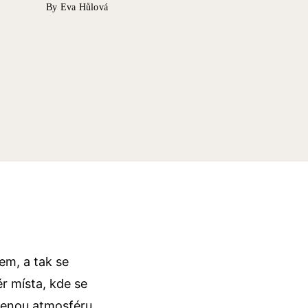
By Eva Hůlová
em, a tak se
r místa, kde se
ýženou atmosféru,