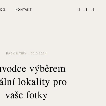
LOG
KONTAKT
RADY & TIPY
22.2.2024
ůvodce výběrem
ální lokality pro
vaše fotky