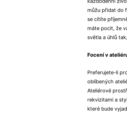
každodenní život
můžu přidat do f
se cítíte příjem
máte pocit, že v
světla a úhlů ta
Focení v ateliér
Preferujete-li p
oblíbených ateli
Ateliérové prost
rekvizitami a st
které bude vyjad