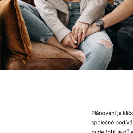
Plánování je kl
společně podívám
bude fotit je dů