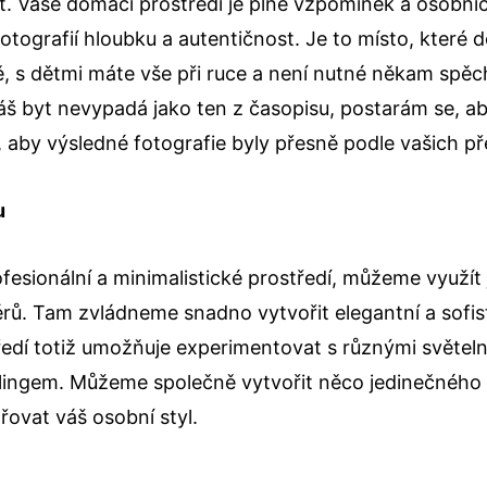
. Vaše domácí prostředí je plné vzpomínek a osobníc
otografií hloubku a autentičnost. Je to místo, které 
ně, s dětmi máte vše při ruce a není nutné někam spě
áš byt nevypadá jako ten z časopisu, postarám se, a
k, aby výsledné fotografie byly přesně podle vašich př
u
rofesionální a minimalistické prostředí, můžeme využí
érů. Tam zvládneme snadno vytvořit elegantní a sofis
ředí totiž umožňuje experimentovat s různými světeln
ylingem. Můžeme společně vytvořit něco jedinečného 
řovat váš osobní styl.