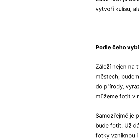
vytvoří kulisu, a
Podle čeho vybí
Záleží nejen na t
městech, budeme 
do přírody, vyr
můžeme fotit v 
Samozřejmě je př
bude fotit. Už d
fotky vzniknou i