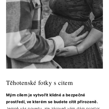
Těhotenské fotky s citem
Mým cílem je vytvořit klidné a bezpečné
prostředí, ve kterém se budete cítit přirozeně.
Jemně vás povedu, ale zároveň vám dám prostor