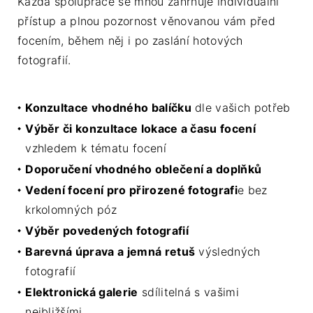
Každá spolupráce se mnou zahrnuje individuální
přístup a plnou pozornost věnovanou vám před
focením, během něj i po zaslání hotových
fotografií.
Konzultace vhodného balíčku
dle vašich potřeb
Výběr či konzultace lokace a času focení
vzhledem k tématu focení
Doporučení vhodného oblečení a doplňků
Vedení focení pro přirozené fotografi
e bez
krkolomných póz
Výběr povedených fotografií
Barevná úprava a jemná retuš
výsledných
fotografií
Elektronická galerie
sdílitelná s vašimi
nejbližšími