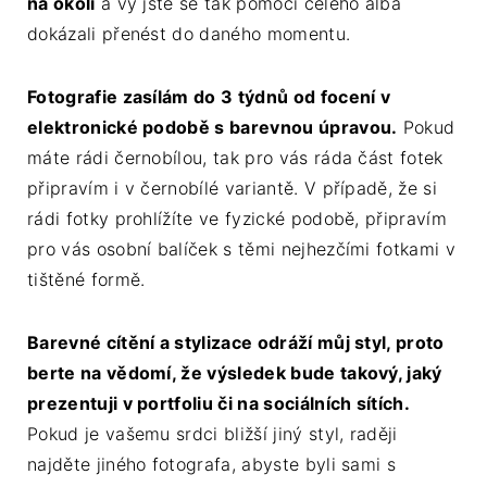
na okolí
a vy jste se tak pomocí celého alba
dokázali přenést do daného momentu.
Fotografie zasílám do 3 týdnů od focení v
elektronické podobě s barevnou úpravou.
Pokud
máte rádi černobílou, tak pro vás ráda část fotek
připravím i v černobílé variantě. V případě, že si
rádi fotky prohlížíte ve fyzické podobě, připravím
pro vás osobní balíček s těmi nejhezčími fotkami v
tištěné formě.
Barevné cítění a stylizace odráží můj styl, proto
berte na vědomí, že výsledek bude takový, jaký
prezentuji v portfoliu či na sociálních sítích.
Pokud je vašemu srdci bližší jiný styl, raději
najděte jiného fotografa, abyste byli sami s