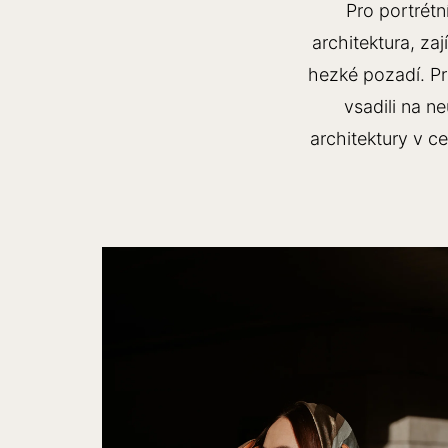
Pro portrétn
architektura, za
hezké pozadí. Pra
vsadili na ne
architektury v c