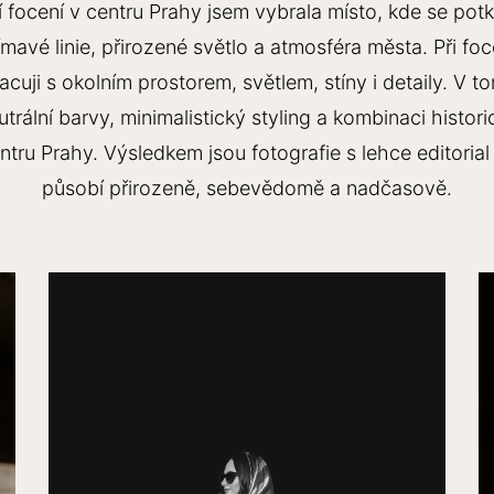
í focení v centru Prahy jsem vybrala místo, kde se po
jímavé linie, přirozené světlo a atmosféra města. Při fo
cuji s okolním prostorem, světlem, stíny i detaily. V 
utrální barvy, minimalistický styling a kombinaci histor
entru Prahy. Výsledkem jsou fotografie s lehce editoria
působí přirozeně, sebevědomě a nadčasově.