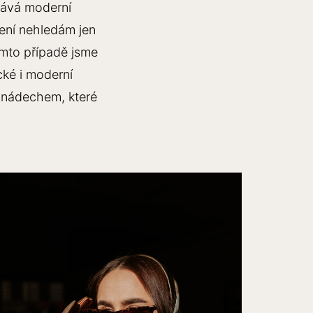
tkává moderní
cení nehledám jen
tomto případě jsme
ické i moderní
l nádechem, které